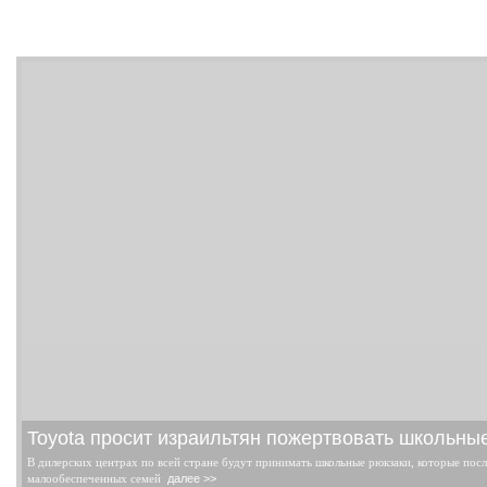
Toyota просит израильтян пожертвовать школьн
В дилерских центрах по всей стране будут принимать школьные рюкзаки, которые посл
малообеспеченных семей
далее >>