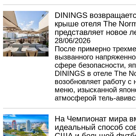
DININGS возвращается
крыше отеля The Nor
представляет новое л
28/06/2026
После примерно трехме
вызванного напряженно
сфере безопасности, я
DININGS в отеле The No
возобновляет работу с
меню, изысканной японс
атмосферой тель-авив
На Чемпионат мира в
идеальный способ сов
США и большой футб